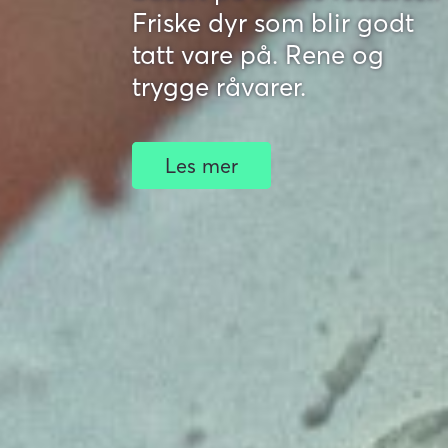
Friske dyr som blir godt
tatt vare på. Rene og
trygge råvarer.
Les mer