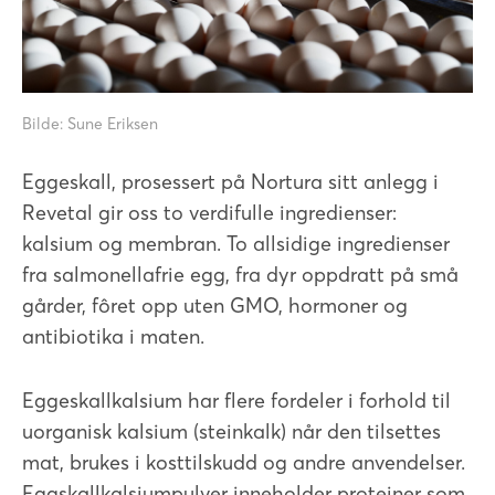
Bilde: Sune Eriksen
Eggeskall, prosessert på Nortura sitt anlegg i
Revetal gir oss to verdifulle ingredienser:
kalsium og membran. To allsidige ingredienser
fra salmonellafrie egg, fra dyr oppdratt på små
gårder, fôret opp uten GMO, hormoner og
antibiotika i maten.
Eggeskallkalsium har flere fordeler i forhold til
uorganisk kalsium (steinkalk) når den tilsettes
mat, brukes i kosttilskudd og andre anvendelser.
Eggskallkalsiumpulver inneholder proteiner som