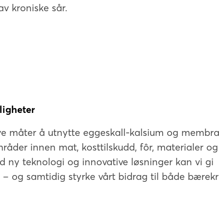
av kroniske sår.
uligheter
nye måter å utnytte eggeskall-kalsium og membra
råder innen mat, kosttilskudd, fôr, materialer og
d ny teknologi og innovative løsninger kan vi gi
v – og samtidig styrke vårt bidrag til både bærek