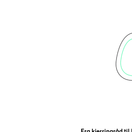
Fra kjerringråd til