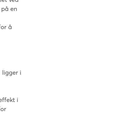
r på en
for å
ligger i
ffekt i
for