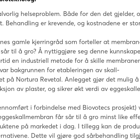
alvorlig helseproblem. Både for den det gjelder, o
. Behandling er krevende, og kostnadene er stor
innes gamle kjerringråd som forteller at membrane
 sår til å gro? Å nyttiggjøre seg denne kunnskape
ertid en industriell metode for å skille membrane
 var bakgrunnen for etableringen av skall-
t på Nortura Revetal. Anlegget gjør det mulig å
jon av plaster, og sikrer økt verdi av eggeskalle
jennomført i forbindelse med Biovotecs prosjekt) v
eggeskallmembran får sår til å gro minst like effe
ktene på markedet i dag. I tillegg kan de produs
ernativene. Dette vil gjøre god sårbehandling tilg