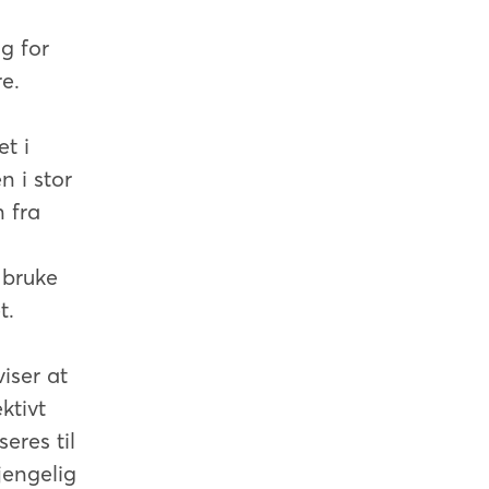
g for
e.
t i
n i stor
n fra
 bruke
t.
iser at
ktivt
eres til
jengelig