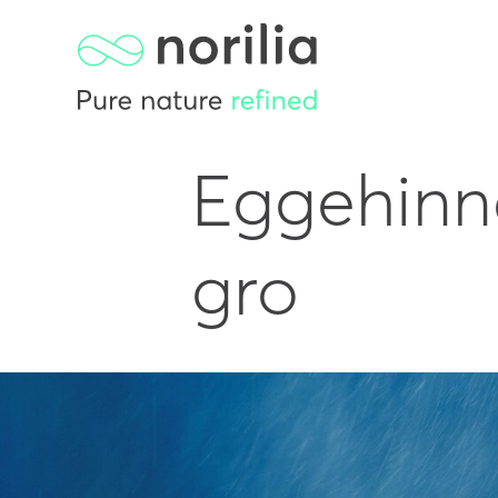
Eggehinne
gro