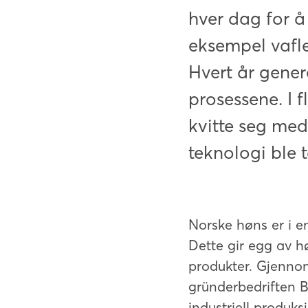
hver dag for å
eksempel vafl
Hvert år gener
prosessene. I f
kvitte seg med 
teknologi ble t
Norske høns er i e
Dette gir egg av hø
produkter. Gjenno
gründerbedriften Bi
industriell produks