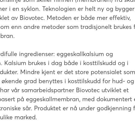
mer i en syklon. Teknologien er helt ny og bygge
iklet av Biovotec. Metoden er både mer effektiv,
som enn andre metoder som tradisjonelt brukes 
mbran.
rdifulle ingredienser: eggeskallkalsium og
Kalsium brukes i dag både i kosttilskudd og i
ukter. Mindre kjent er det store potensialet som 
økende grad benyttes i kosttilskudd for hud- og
g har vår samarbeidspartner Biovotec utviklet et
 basert på eggeskallmembran, med dokumentert e
roniske sår. Produktet er nå under godkjenning 
 ulike marked.