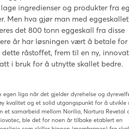
 lage ingredienser og produkter fra eg
er. Men hva gjør man med eggeskallet
eres det 800 tonn eggeskall fra disse
lere år har løsningen vært å betale for
dette råstoffet, frem til en ny, innovat
att i bruk for å utnytte skallet bedre.
n egen liga når det gjelder dyrehelse og dyrevelf
y kvalitet og et solid utgangspunkt for å utvikle
m et samarbeid mellom Norilia, Nortura Revetal 
ovotec, ble det for noen år tilbake etablert en
jonslinje som skiller hinnen (membranen) fra skal