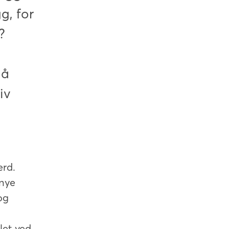
g, for
?
 å
iv
erd.
 nye
og
let ved