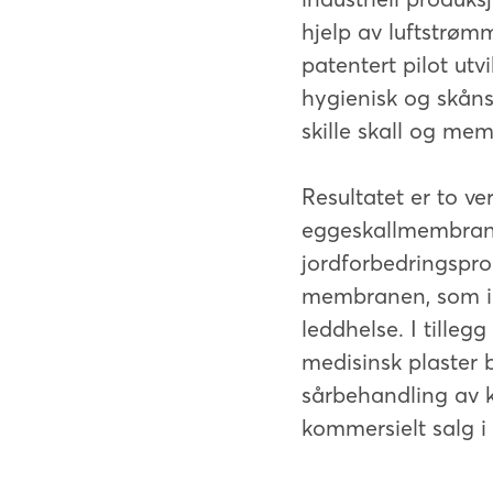
hjelp av luftstrøm
patentert pilot utv
hygienisk og skån
skille skall og me
Resultatet er to ve
eggeskallmembran. 
jordforbedringsprod
membranen, som i 
leddhelse. I tilleg
medisinsk plaster
sårbehandling av k
kommersielt salg i