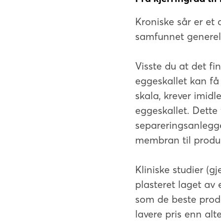
Kroniske sår er et 
samfunnet generelt
Visste du at det f
eggeskallet kan få
skala, krever imidl
eggeskallet. Dette
separeringsanlegge
membran til produks
Kliniske studier (g
plasteret laget av 
som de beste produ
lavere pris enn alt